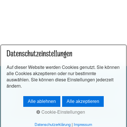
Datenschutzeinstellungen
Auf dieser Website werden Cookies genutzt. Sie können
alle Cookies akzeptieren oder nur bestimmte
auswählen. Sie können diese Einstellungen jederzeit
ändern.
Startseite
Barrierefreiheitserklärung
Impressum
Datenschutzerklärung
+
Alle ablehnen
Alle akzeptieren
Cookie-Einstellungen
© 2026 Vogtländisches Mühlenviertel & Gebiet um den
Burgstein
Datenschutzerklärung
|
Impressum