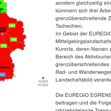
sondern gleichzeitig ei
kümmern sich drei Arb
grenzüberschreitende 
Tschechien.
Im Gebiet der EUREGI
Mittelgebirgslandschaft
Kurorte, deren Namen a
Bereich des Aktivtouris
grenzüberschreitendes
Rad- und Wanderwegen 
Landschaftsbild veranke
Die EUREGIO EGRENSIS 
beitragen und die Folg
jahrzehntelange Trenn