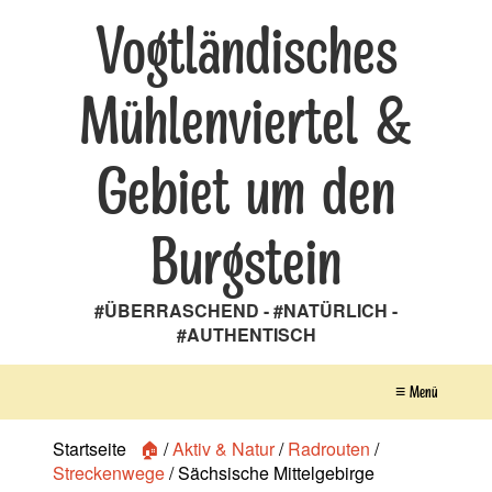
Vogtländisches
Mühlenviertel &
Gebiet um den
Burgstein
#ÜBERRASCHEND - #NATÜRLICH -
#AUTHENTISCH
≡ Menü
Startseite
🏠
/
Aktiv & Natur
/
Radrouten
/
Streckenwege
/
Sächsische Mittelgebirge