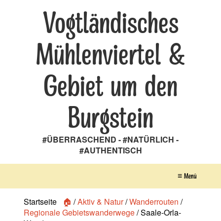
Vogtländisches
Mühlenviertel &
Gebiet um den
Burgstein
#ÜBERRASCHEND - #NATÜRLICH -
#AUTHENTISCH
≡ Menü
Startseite
🏠
/
Aktiv & Natur
/
Wanderrouten
/
Regionale Gebietswanderwege
/
Saale-Orla-